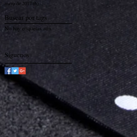
mayo de 2017
(6)
6 entradas
Buscar por tags
No hay etiquetas aún.
Síguenos