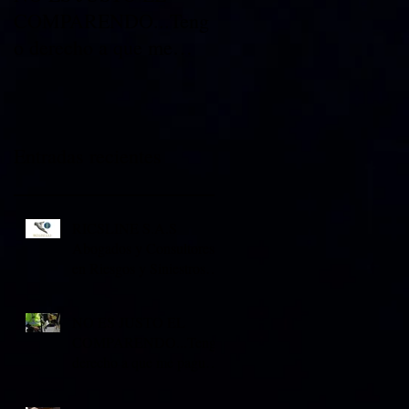
COMPARENDO...Teng
Morosos
o derecho a que me
paguen los daños de mi
vehiculo.
Entradas recientes
RICSLINE S.A.S
Abogados y Consultores
en Riesgos y Siniestros
expertos en
Indemnizaciones.
NO ES JUSTO EL
COMPARENDO...Tengo
derecho a que me paguen
los daños de mi vehiculo.