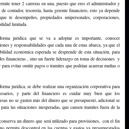
rmite tener 2 carreras en una, puesto que eres el administrador y 
 de contador, tesorería, hasta gerente financiero, esto ya depende 
que te desempeñes, propiedades unipersonales, corporaciones, 
ilidad limitada.
orma jurídica que se va a adoptar es importante, conocer  
ones y responsabilidades que cada una de estas abarca, ya que el 
ilidad económica esperada se desprende de esta situación, para 
es financieras , sino un fuerte liderazgo en toma de decisiones  y 
r para evitar omitir pagos o tramites que podrían acarrear multas o 
orma jurídica, se debe realizar una organización corporativa para 
esarios, y parte del financiero es cuidar muy bien que los 
sas no se gasten más del dinero que se presupuestó, adicional se 
para las situaciones inesperadas, que causen tramites fuera de la 
onserva un dinero que será utilizado para provisiones,  con el fin 
o permita descontrol en las cuentas y gastos ya presupuestados 