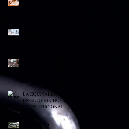
No Mas Arrendatarios
Morosos
ADMINISTRACIÓN Y
FINANZAS
PARO DE
TRABAJADORES EN
COLOMBIA
LA EQUIVALENCIA
EN EL DERECHO
CONSTITUCIONAL
UN PUEBLO